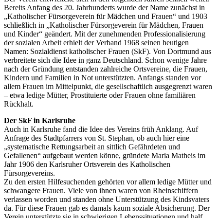
Bereits Anfang des 20. Jahrhunderts wurde der Name zunächst in
„Katholischer Fürsorgeverein für Mädchen und Frauen“ und 1903
schließlich in „Katholischer Fürsorgeverein für Mädchen, Frauen
und Kinder“ geändert. Mit der zunehmenden Professionalisierung
der sozialen Arbeit erhielt der Verband 1968 seinen heutigen
Namen: Sozialdienst katholischer Frauen (SkF). Von Dortmund aus
verbreitete sich die Idee in ganz Deutschland. Schon wenige Jahre
nach der Gründung entstanden zahlreiche Ortsvereine, die Frauen,
Kindern und Familien in Not unterstützten. Anfangs standen vor
allem Frauen im Mittelpunkt, die gesellschaftlich ausgegrenzt waren
– etwa ledige Mütter, Prostituierte oder Frauen ohne familiären
Rückhalt.
Der SkF in Karlsruhe
Auch in Karlsruhe fand die Idee des Vereins früh Anklang. Auf
Anfrage des Stadtpfarrers von St. Stephan, ob auch hier eine
„systematische Rettungsarbeit an sittlich Gefährdeten und
Gefallenen“ aufgebaut werden könne, gründete Maria Matheis im
Jahr 1906 den Karlsruher Ortsverein des Katholischen
Fürsorgevereins.
Zu den ersten Hilfesuchenden gehörten vor allem ledige Mütter und
schwangere Frauen. Viele von ihnen waren von Rheinschiffern
verlassen worden und standen ohne Unterstützung des Kindsvaters
da. Für diese Frauen gab es damals kaum soziale Absicherung. Der
Verein unterstützte sie in schwierigen Lebenssituationen und half